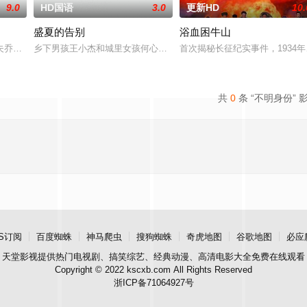
9.0
HD国语
3.0
更新HD
10.
盛夏的告别
浴血困牛山
瑰”号三十年前曾全员遇难，如今再次归来。对于为数不多还记得它
夫乔恩迎来了为人父母的新篇章。然而萨迦的喜悦被一股令人发寒的疑惧笼罩—
乡下男孩王小杰和城里女孩何心琪都有着复杂的家庭，他们在一个夏
首次揭秘长征纪实事件，1934
共
0
条 “不明身份” 
S订阅
百度蜘蛛
神马爬虫
搜狗蜘蛛
奇虎地图
谷歌地图
必应
天堂影视
提供热门电视剧、搞笑综艺、经典动漫、高清电影大全免费在线观看
Copyright © 2022 kscxb.com All Rights Reserved
浙ICP备71064927号