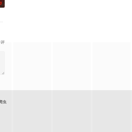
0
—她对新生儿产生了不为人
天里相识并成为好朋友，两人收获了友情和成长，但又不得不分别
年中央苏区第五次反围剿失败，红六军团奉命西征，进入贵州石阡，一场战役后，
影评
爬虫