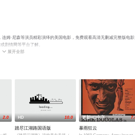
，连姆·尼森等演员精彩演绎的美国电影，免费观看高清无删减完整版电影
猫或剧情网等平台了解。
展开全部

2.0
HD
10.0
更新HD中字
7.
踏尽江湖路国语版
暴雨狂云