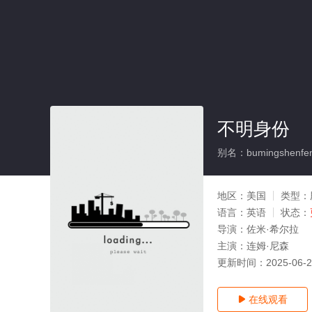
不明身份
别名：bumingshenfe
地区：
美国
类型：
语言：
英语
状态：
导演：
佐米·希尔拉
主演：
连姆·尼森
更新时间：
2025-06-
在线观看
