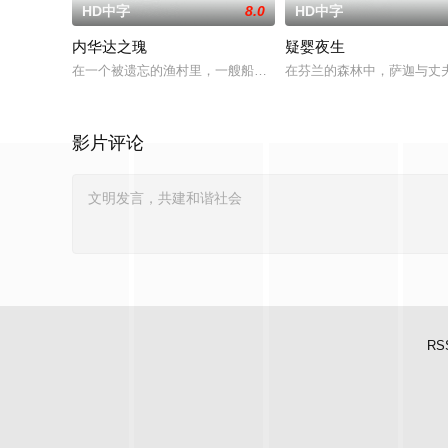
HD中字
8.0
HD中字
内华达之瑰
疑婴夜生
在一个被遗忘的渔村里，一艘船神秘地出现在旧港口。“内华达之
在芬兰的森林中，萨迦与丈
影片评论
RS