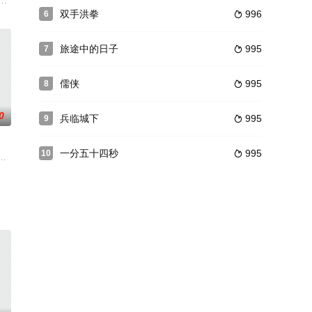
临危受命参与侦办，在
小被老板收留，后来和老板的儿子（是射雕里那个“拖雷”演的
ajor Steve Garrett is assigne
双手洪拳
996
6

旅途中的日子
995
7

儒侠
995
8

0
兵临城下
995
9

一分五十四秒
995
10

集地充斥着
谋。在赢得丈夫信任后，她不惜一切代价，揭露真相，为正义而战
阔别已久的故乡报道一只被无意发现的国宝朱鹮。这只鸟牵动了不同人的利益