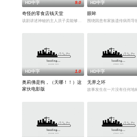
HD中字
9.0
HD中字
奇怪的零食店钱天堂
眼眸
该剧讲述神秘的主人洪子卖能够实现人们愿望的神秘零食，以及
围绕因患有家族遗传病而导
HD中字
1.0
HD中字
奥莉佛是狗，（天哪！！）这
无界之环
家伙电影版
故事发生在一片没有任何地
改编自2021年在NHK播出的同名剧集，只有狭间县警鉴识科警