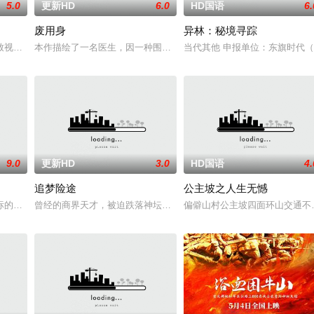
5.0
更新HD
6.0
HD国语
6.
废用身
异林：秘境寻踪
人们来到那里展开一段魔法般的故事。
致视力逐渐丧失的摄影师瑞真展开。在面对跨越视力障碍、好不容易成为陶艺家
本作描绘了一名医生，因一种围绕“废用身”——因瘫痪等原因已无恢
当代其他 申报单位：东旗时代
9.0
更新HD
3.0
HD国语
4.
追梦险途
公主坡之人生无憾
标的荒漠中。一条铁丝网将两个虚构国家分隔开来，而停战协议规定，双方各派
曾经的商界天才，被迫跌落神坛。被那微不足道的成就麻醉过后他该
偏僻山村公主坡四面环山交通不
犬组的训犬员青叶一平（池松壮亮 饰）能够看到自己的警犬搭档