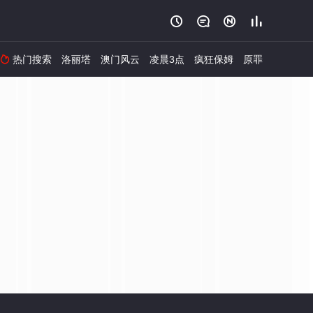




热门搜索
洛丽塔
澳门风云
凌晨3点
疯狂保姆
原罪
