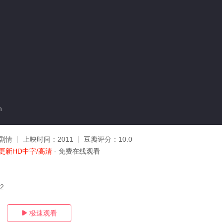
n
剧情
上映时间：
2011
豆瓣评分：
10.0
更新HD中字/高清
- 免费在线观看
22
极速观看
