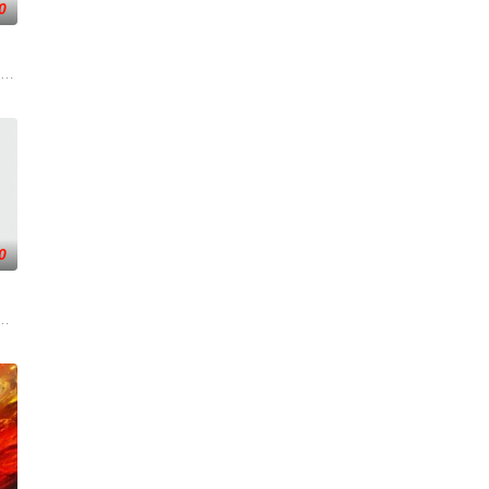
0
却离奇身亡的双胞胎妹妹瑞
复可能的四肢——的治疗方法，而一步步踏入在追求理想的理性
（北京）影视文化传媒有限公司
0
一名士兵共同驻守这个几乎
如何面对现实，能改变他的命运的是谁？什么才是生命价值的真谛
便，多为留守老人妇女儿童。退休市文化局干部张乐进心系故土，毅然回村助