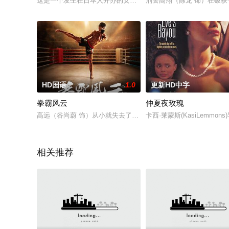
这是一个发生在日本人开办的女子高校的鬼故事。在学校总务井
刑警高翔（陈龙 饰）在破获
HD国语
1.0
更新HD中字
拳霸风云
仲夏夜玫瑰
高远（谷尚蔚 饰）从小就失去了父母，遭人拐卖被训练成为了黑
卡西·莱蒙斯(KasiLem
相关推荐