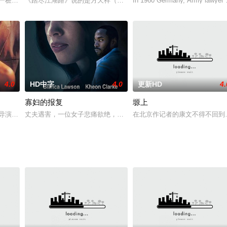
上春子的独身宿舍里，每到午夜时分，挂在墙上的天皇画像都会发出一
一桩绑架案时，意外牵扯出一桩失踪少年案，“心理测试专家”穆清（柯蓝 饰）
《踏尽江湖路》说的是方天祥（黄日华）、狄虎（欧阳震华）两个人从
In 1960 Germany, Army lawyer M
4.0
HD中字
4.0
更新HD
4.
寡妇的报复
塬上
市拳击手，莎莎（崔允素 饰）虽然父母双全，但却被狠心的两人卖
mons)导演处女作。讲述1962年美国南部一个医生家庭中发生的偷情故事。影片密
丈夫遇害，一位女子悲痛欲绝，她化身新身份，引诱了丈夫的幕后主
在北京作记者的康文不得不回到