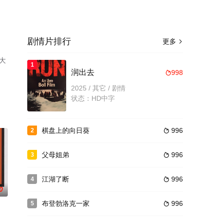
剧情片排行
更多

大
1
润出去
998

2025 / 其它 / 剧情
状态：HD中字
棋盘上的向日葵
996
2

父母姐弟
996
3

江湖了断
996
4

0
布登勃洛克一家
996
5
