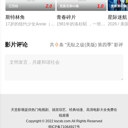
2.0
1.0
已完结
更新至第02集
更新第03集
斯特林角
青春碎片
星际迷航
17岁的纽约少女Annie（艾拉·鲁宾 饰）和双胞胎哥哥由养父
1981年的洛杉矶 ，一班精英名校
2026 /
影片评论
共
0
条 “无耻之徒(美版) 第四季” 影评
天堂影视
提供热门电视剧、搞笑综艺、经典动漫、高清电影大全免费在
线观看
Copyright © 2022 kscxb.com All Rights Reserved
浙ICP备71064927号