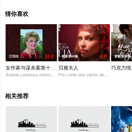
梅西,埃米·罗森,杰瑞米·艾伦·怀特,伊森·卡特科斯基,卡梅隆·
莫纳汉,史蒂夫·豪威,珊诺拉·汉普顿,艾玛·肯尼,妮科尔·布鲁
猜你喜欢
姆,马修·博兰,艾米莉·贝吉尔,琼·库萨克,德蒙特·莫罗尼,诺尔·
费舍,迈克尔·等演员精彩演绎的美国电视剧，大结局剧情已
揭晓（已完结），免费观看高清无删减完整版电视剧全集
就上天堂电影网，更多相关信息可移步至豆瓣电视剧、电
视猫或剧情网等平台了解。
10.0
3.0
已完结
更新第40集
更新第06集
女作家与谋杀案第十一季
贝雅夫人
巧克力情
Angela Lansbury returns to her iconic role in all 21 sensat
Por conta dos vários atrasos nas gr
相关推荐