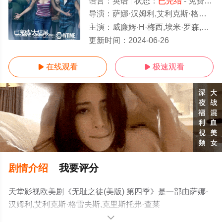
语言：
英语
状态：
已完结
- 免费在线观看
导演：
萨娜·汉姆利,艾利克斯·格雷夫斯,克里斯托弗·查莱克,Richie,Keen,Anthony,Hemingway
主演：
威廉姆·H·梅西,埃米·罗森,杰瑞米·艾伦·怀特,伊森·卡特科斯基,卡梅隆·莫纳汉,史蒂夫·豪威,珊诺拉·汉普顿,艾玛·肯尼,妮科尔·布
已完结/大结局
更新时间：
2024-06-26
在线观看
极速观看


剧情介绍
我要评分
天堂影视欧美剧《无耻之徒(美版) 第四季》是一部由萨娜·
汉姆利,艾利克斯·格雷夫斯,克里斯托弗·查莱
克,Richie,Keen,Anthony,Hemingway导演执导，威廉姆·H·
