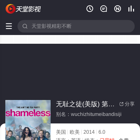






无耻之徒(美版) 第四季(全集)
分享

别名：wuchizhitumeibandisiji
美国
欧美
2014
6.0