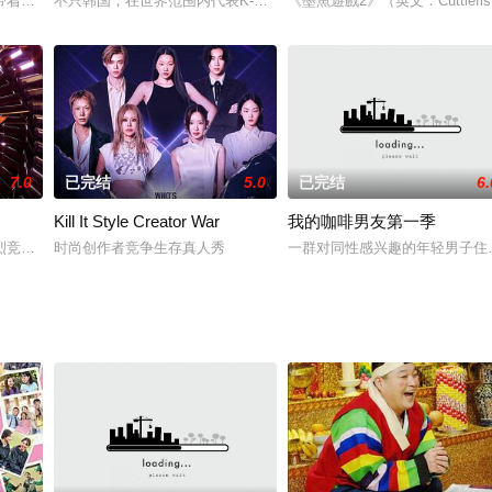
！
带着我的家去世界旅行！韩国全国各地度过四季的“带轮子的家”这次越过大海去
不只韩国，在世界范围内代表K-Beauty的化妆师们以自己的色彩展
《墨魚遊戲2》（英文：Cuttle
7.0
已完结
5.0
已完结
6.
Kill It Style Creator War
我的咖啡男友第一季
烈竞争率诞生的最后的第一名们。在第一名们中选出第一名的选秀终结战的综艺
时尚创作者竞争生存真人秀
一群对同性感兴趣的年轻男子住