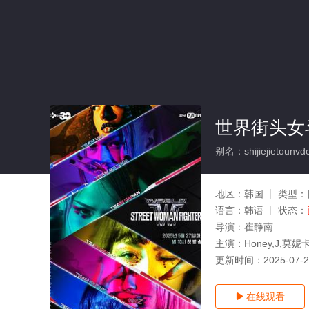
世界街头女斗
别名：shijiejietounvd
地区：
韩国
类型：
语言：
韩语
状态：
导演：
崔静南
主演：
Honey,J,莫
更新时间：
2025-07-
在线观看
