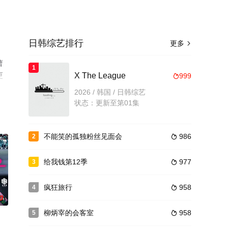
日韩综艺排行
更多

曹
1
更
X The League
999

2026 / 韩国 / 日韩综艺
状态：更新至第01集
不能笑的孤独粉丝见面会
986
2

给我钱第12季
977
3

疯狂旅行
958
4

0
柳炳宰的会客室
958
5
