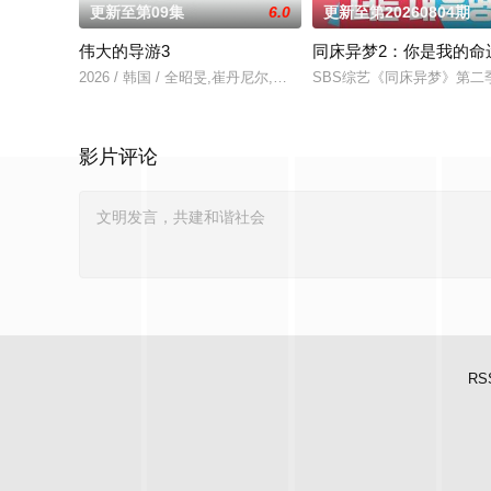
更新至第09集
6.0
更新至第20260804期
伟大的导游3
同床异梦2：你是我的命
2026 / 韩国 / 全昭旻,崔丹尼尔,李茂真,金大浩,朴明秀
SBS综艺《同床异梦》第
影片评论
RS