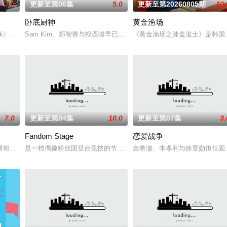
3.0
更新至第06集
5.0
更新至第20260805期
10.
卧底厨神
黄金渔场
QQ频道播出的新约会节目《我是SOLO》3名MC
the Block》将带着亲爱们亲自制作的谜题展开人文旅行。现场见到的亲爱将解开出题
Sam Kim、郑智善与权圣晙早已在韩国料理界闯出名号，成为备受瞩
《黄金渔场之膝盖道士》是韩国MB
7.0
更新至第04集
10.0
更新至第07集
3.
Fandom Stage
恋爱战争
容破天荒集结，同场大玩推理游戏！面对真真假假的线索和无处不
唐相亲，从第一次见面开始，脑停止的情况就接连不断。在如此异想天开的情境
是一档偶像粉丝团登台竞技的节目。据悉，GOD、BigBang、SHINee、E
金希澈、李孝利与徐章勋担任固