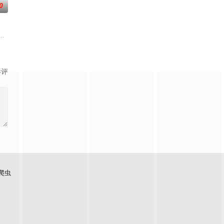
0
中国发展的韩国女演员秋瓷
绳，来自日本各地的暴走族与不良男女齐聚新学校。他们将带着各自复杂的过
影评
爬虫