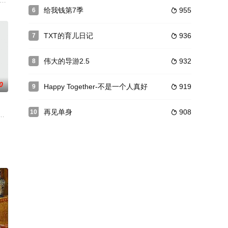
海外去新的冒险吧~大海
开激烈竞争的大型化妆生存节目。
fish Game 2）匯集100位來自不同界別的香港藝人一齊玩香港人的兒時遊戲，競
给我钱第7季
955
6

TXT的育儿日记
936
7

伟大的导游2.5
932
8

0
Happy Together-不是一个人真好
919
9

再见单身
908
10

节目
在海边的一间名为“绿色空间”的泳池别墅里。他们经营着一家咖啡车，一起度