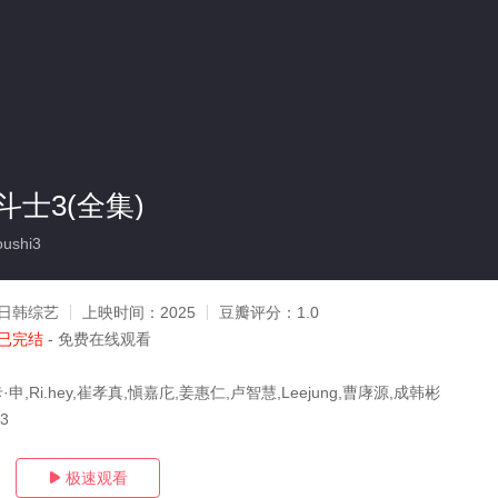
士3(全集)
oushi3
日韩综艺
上映时间：
2025
豆瓣评分：
1.0
已完结
- 免费在线观看
妮卡·申,Ri.hey,崔孝真,愼嘉庀,姜惠仁,卢智慧,Leejung,曹庨源,成韩彬
23
极速观看
