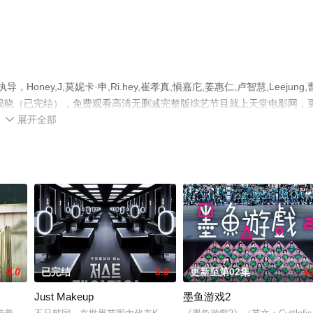
y,J,莫妮卡·申,Ri.hey,崔孝真,愼嘉庀,姜惠仁,卢智慧,Leejung,
揭晓（已完结），免费观看高清无删减完整版综艺节目就上天堂电影网，
展开全部
。

4.0
已完结
3.0
更新至第02集
4.
Just Makeup
墨鱼游戏2