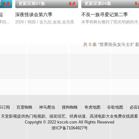
6.0
更新至第07集
6.0
更新至第04集
5.
运
深夜怪谈会第六季
不良一族寻爱记第二季
二季回归，金九拉、徐章勋搭档主持，主题由第一季亲子关系转向夫妻关系，在
2026 / 韩国 / 金九拉,金淑,金浩英
本季将舞台搬到了阳光明媚的冲
共
0
条 “世界街头女斗士3” 
S订阅
百度蜘蛛
神马爬虫
搜狗蜘蛛
奇虎地图
谷歌地图
必应
天堂影视
提供热门电视剧、搞笑综艺、经典动漫、高清电影大全免费在线观看
Copyright © 2022 kscxb.com All Rights Reserved
浙ICP备71064927号