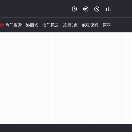




热门搜索
洛丽塔
澳门风云
凌晨3点
疯狂保姆
原罪
