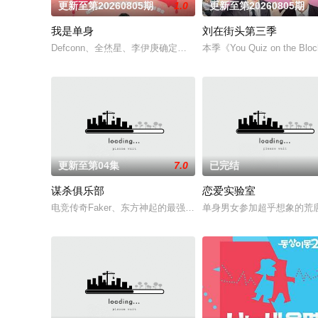
更新至第20260805期
1.0
更新至第20260805期
我是单身
刘在街头第三季
Defconn、全烋星、李伊庚确定成为SBS PLUS、skyTV的N
本季《You Quiz on 
更新至第04集
7.0
已完结
谋杀俱乐部
恋爱实验室
电竞传奇Faker、东方神起的最强昌珉、TXT的杋圭等神级阵
单身男女参加超乎想象的荒