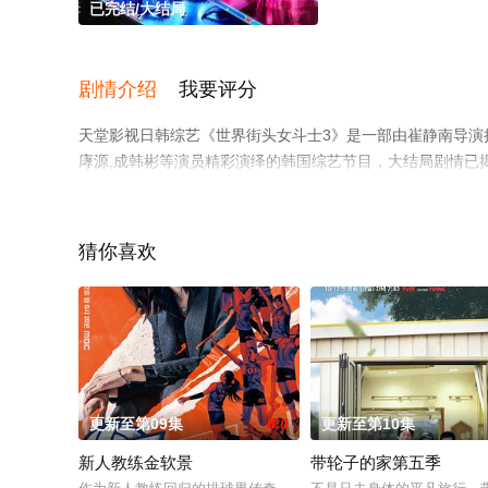
已完结/大结局
剧情介绍
我要评分
天堂影视日韩综艺《世界街头女斗士3》是一部由崔静南导演执导，Hone
庨源,成韩彬等演员精彩演绎的韩国综艺节目，大结局剧情已
多相关信息可移步至豆瓣综艺、电视猫或剧情网等平台了解
猜你喜欢
更新至第09集
8.0
更新至第10集
新人教练金软景
带轮子的家第五季