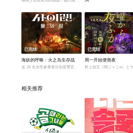
钢铁少女团未完的挑战！她们摆脱恐惧，超越极限，伸出拳头！
2025 / 韩国 / 日韩综艺
已完结
9.0
已完结
海妖的呼唤：火之岛生存战
周一开始便熬夜
这 24 名女性参赛者分别是警官、消防员、保镳、军人、运动员
村上信五（関ジャニ∞）と
相关推荐