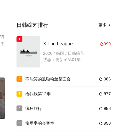
日韩综艺排行
更多

大结
1
等平
X The League
999

2026 / 韩国 / 日韩综艺
状态：更新至第01集
不能笑的孤独粉丝见面会
986
2

给我钱第12季
977
3

疯狂旅行
958
4

0
柳炳宰的会客室
958
5
