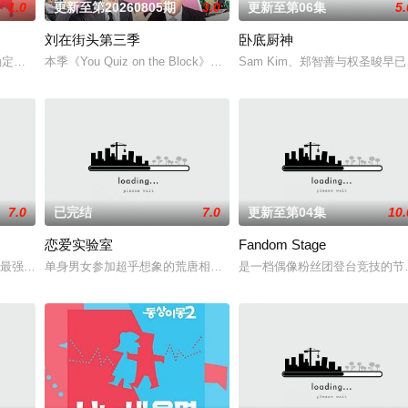
1.0
更新至第20260805期
3.0
更新至第06集
5.
刘在街头第三季
卧底厨神
确定成为SBS PLUS、skyTV的NQQ频道播出的新约会节目《我是SOLO》3名M
本季《You Quiz on the Block》将带着亲爱们亲自制作的谜
Sam Kim、郑智善与权圣晙
7.0
已完结
7.0
更新至第04集
10.
恋爱实验室
Fandom Stage
2013年8月22日播放的一档综艺节目。
起的最强昌珉、TXT的杋圭等神级阵容破天荒集结，同场大玩推理游戏！面对真真
单身男女参加超乎想象的荒唐相亲，从第一次见面开始，脑停止的情
是一档偶像粉丝团登台竞技的节目。据悉