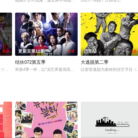
包含血汗泪的拳击冠军挑战记。
据婚介公司透露，最近两年韩国结婚费用约为2.9亿韩元。真的很好奇
2023 / 韩国 / 日韩综艺
8.0
更新至第10期
4.0
已完结
10.
结伙072第五季
大逃脱第二季
和特技演员，她们依照职业分组，在荒僻孤岛上为了生存而战。
マツコ・デラックスが、世間で密かに話題になっていることが書かれた「○○
和第4季一样，以“演艺界最强高尔夫球手”的头衔展开的淘汰赛形式。
以密室逃脱为素材的综艺节目《