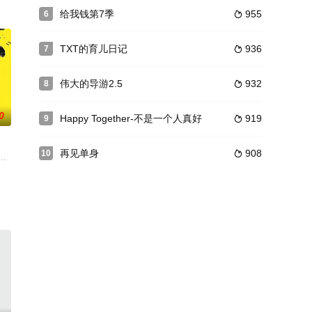
年轻人犹豫结婚的很大原因是否真的是“钱”，于是制作组广
给我钱第7季
955
6

TXT的育儿日记
936
7

伟大的导游2.5
932
8

0
Happy Together-不是一个人真好
919
9

再见单身
908
10

の件」のカードを選定。そ
与副标题相称的072名出演者作为场上的胜负师展开了激烈
大逃脱》将于下月17日开始播出第二季，成员为上一季原班人马，姜虎东、金