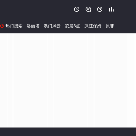




热门搜索
洛丽塔
澳门风云
凌晨3点
疯狂保姆
原罪
