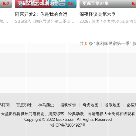
6.0
更新至第20260804期
6.0
更新至第07集
6.
同床异梦2：你是我的命运
深夜怪谈会第六季
自接触濒临分手的情侣，代替他们进行协商并做出最终抉择。
丹尼尔,李茂真,金大浩,朴明秀
SBS综艺《同床异梦》第二季回归，金九拉、徐章勋搭档主持，主题
2026 / 韩国 / 金九拉,金淑,金浩
共
0
条 “孝利家民宿第一季” 
S订阅
百度蜘蛛
神马爬虫
搜狗蜘蛛
奇虎地图
谷歌地图
必应
天堂影视
提供热门电视剧、搞笑综艺、经典动漫、高清电影大全免费在线观看
Copyright © 2022 kscxb.com All Rights Reserved
浙ICP备71064927号