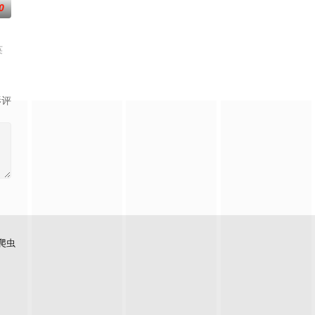
0
由第一季亲子关系转向夫妻关系，在中国发展的韩国女演员秋瓷
英
影评
爬虫