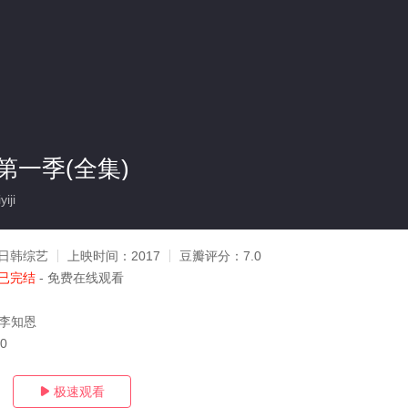
第一季(全集)
iji
日韩综艺
上映时间：
2017
豆瓣评分：
7.0
已完结
- 免费在线观看
,李知恩
30
极速观看
