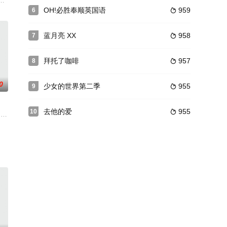
时，有一位将军牺牲自己的
大利亚家庭收养，因为饱受家庭暴力，他10岁时就离家出走了
了解散通知。独自一人留下的韩组长必须在三个月内处理与合作公司的业务。
OH!必胜奉顺英国语
959
6

蓝月亮 XX
958
7

拜托了咖啡
957
8

0
少女的世界第二季
955
9

去他的爱
955
10

必须做出艰难的选择。
事。赵震雄饰演白重植，一名警察，他必须保护十恶不赦的罪犯
•诺伊豪斯所著的同名德国小说，电视剧将对原著中的事件和角色进行符合韩国