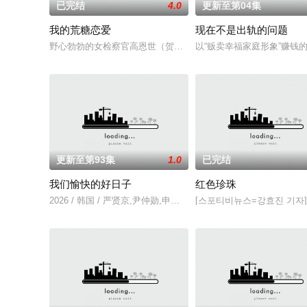
已完结
4.0
更新至第04集
我的荒糖恋爱
现在不是出轨的问题
野心勃勃的女检察官高恩世（贺营 饰）意外失忆，住进拳击教练
以“贩卖幸福家庭形象”赚
更新至第93集
1.0
已完结
我们愉快的好日子
红色珍珠
2026 / 韩国 / 严贤京,尹仲勋,申正允,尹多英,金惠玉,鲜于在德,
[스포티비뉴스=강효진 기자]