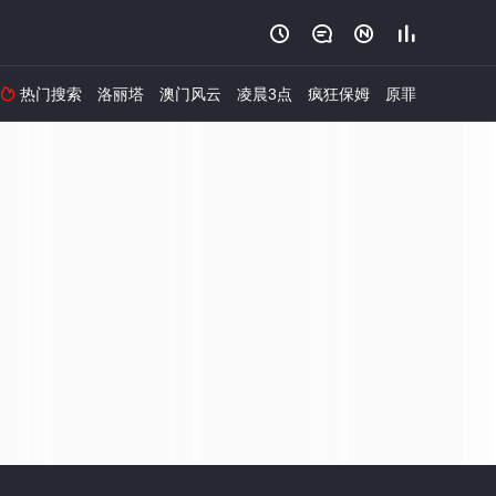




热门搜索
洛丽塔
澳门风云
凌晨3点
疯狂保姆
原罪
