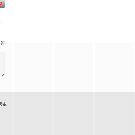
0
）叔侄档再度联手，制作规模、动作场面全部疯狂升级。玄理、
是偶像》，是一部浪漫喜剧。讲述进入由前偶像兼CEO李灿领导的公司工作的
影评
爬虫