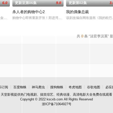
6.0
更新至第06集
9.0
更新第02集
3.
杀人者的购物中心2
我的偶像总裁
专业的刑警，继续以财力同实力展开查案历险记。新上司朱惠拉（郑
성혁,金贤叙,정현웅
购物中心即将重新开张！郑进湾（李栋旭 饰）和郑智安（金慧峻 饰
该剧改编自网络漫画《我的欧巴
共
0
条 “法官李汉英” 
S订阅
百度蜘蛛
神马爬虫
搜狗蜘蛛
奇虎地图
谷歌地图
必应
天堂影视
提供热门电视剧、搞笑综艺、经典动漫、高清电影大全免费在线观看
Copyright © 2022 kscxb.com All Rights Reserved
浙ICP备71064927号