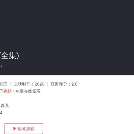
全集)
g
韩国
上映时间：
2026
豆瓣评分：
2.0
已完结
- 免费在线观看
元真儿
14
极速观看
