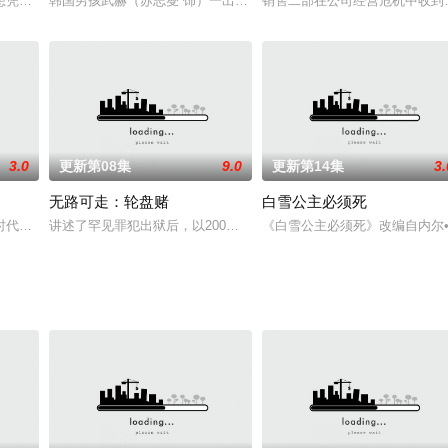
”为自己的家，自己的珍宝。热爱写作的她在网上写作，没
想凭借太平教的力量，将关羽、张飞等名将封在象棋棋子中，吞掉整个天下。这
韩国男孩武赫（苏志燮 饰）一出生就被父母抛弃了，两岁时被一个澳
销售二部在公司经营危机中收到
3.0
更新第08集
9.0
更新第14集
3.
无路可走：轮盘赌
白雪公主必须死
牌诅咒。围绕“塔罗牌”概念的七个不同恐怖故事是一系列日常生活
时代开始的世界里，那些身处怪物与人类之间灰色地带人们面临着更大的挣扎，
讲述了罕见罪犯出狱后，以200亿韩元悬赏金签订公开杀人契约的故
《白雪公主必须死》改编自内尔