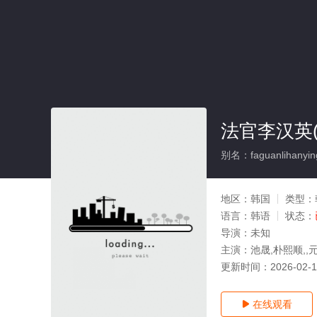
法官李汉英(
别名：faguanlihanyin
地区：
韩国
类型：
语言：
韩语
状态：
导演：
未知
主演：
池晟,朴熙顺,,
更新时间：
2026-02-
在线观看
