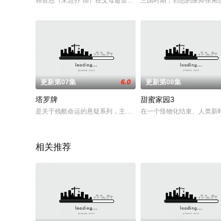
韩智恩（宋慧乔 饰）在父母逝世后视父母留下了“Full House
三国时期，邪恶的巫师张角
更新第07集
6.0
更新第08集
塔罗牌
甜蜜家园3
是关于残酷命运的悬疑系列，主角们因一时选择而陷入扭曲的塔罗
在一个怪物化结束、人类新
相关推荐