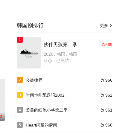
韩国剧排行
更多

1
伙伴男孩第二季
969

2026 / 韩国 / 韩国
状态：已完结
公益律师
966
2

时间也能配送吗2002
962
3

柔美的细胞小将第二季
961
4

0
Heart闪耀的瞬间
960
5
