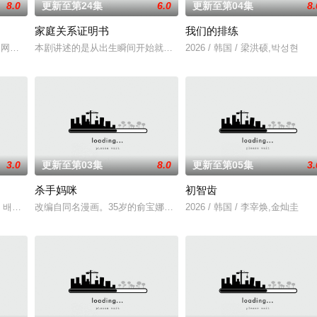
8.0
更新至第24集
6.0
更新至第04集
8.
家庭关系证明书
我们的排练
张泰河（丁海寅 饰）家中，对方还自称是她的男友。这段剪不断理
钱的网红夫妇，与他们正陷入泥淖般离婚诉讼的医师邻居。两对夫妻卷入连外遇都
本剧讲述的是从出生瞬间开始就被打上家庭崩溃烙印的一个孩子和面
2026 / 韩国 / 梁洪硕,박성현
3.0
更新至第03集
8.0
更新至第05集
3.
杀手妈咪
初智齿
尹多勋,文喜京,李商淑,郑孝彬,李家豪,郑永琡
 배우 박진희가 본격 컴백 활동에 나선다.7일 스포티비뉴스 취재에 따르면, 박
改编自同名漫画。35岁的俞宝娜过着相夫教子的普通生活。表面上她
2026 / 韩国 / 李宰焕,金灿圭