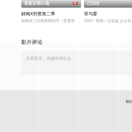
更新至第01集
1.0
已完结
财阀X刑警第二季
罪与爱
财阀富三代警察陈利手（安普贤 饰）华丽回归，完美蜕变为成熟
2026 / 韩国 / 정명철,김
影片评论
RS