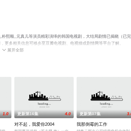
,朴熙顺,,元真儿等演员精彩演绎的韩国电视剧，大结局剧情已揭晓（已完
网，更多相关信息可移步至豆瓣电视剧、电视猫或剧情网等平台了解。
展开全部

1.0
更新第16集
4.0
更新第07集
3.
对不起，我爱你2004
我那倒霉的工作