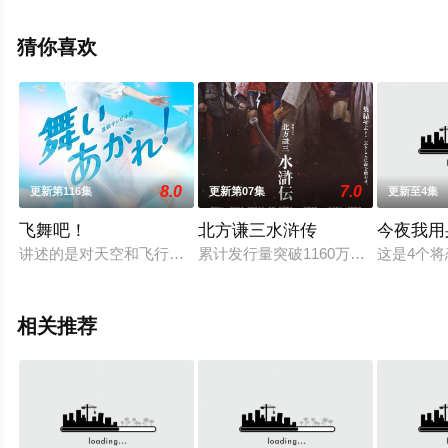
上天堂电影网，更多相关信息可移步至豆瓣电视剧、电视
猫或剧情网等平台了解。
猜你喜欢
8.0
7.0
更新第116集
更新第07集
更新至4集
飞舞吧！
北方谦三水浒传
今夜我用
讲述的是对天空和飞行员抱有憧憬，不放弃追逐梦想的女主角岩仓
累计发行量突破1160万部，在文学
这是4个
相关推荐