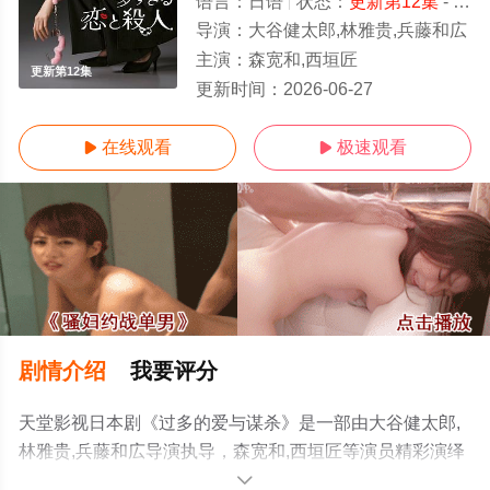
语言：
日语
状态：
更新第12集
- 免费在线观看
导演：
大谷健太郎,林雅贵,兵藤和広
主演：
森宽和,西垣匠
更新第12集
更新时间：
2026-06-27
在线观看
极速观看


剧情介绍
我要评分
天堂影视日本剧《过多的爱与谋杀》是一部由大谷健太郎,
林雅贵,兵藤和広导演执导，森宽和,西垣匠等演员精彩演绎
的日本电视剧，免费观看高清无删减完整版电视剧全集就
