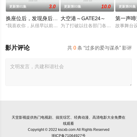
3.0
10.0
更新第01集
更新第03集
更新第05集
换座位后，发现身后的男生好像喜欢我
大空港～GATE24～
第一声啼
“我喜欢你，从很早以前就开始了。”从换座位开始⁉︎ 性格完全相
为了打破以往各部门各自为政的死板规
故事舞台
影片评论
共
0
条 “过多的爱与谋杀” 影评
天堂影视
提供热门电视剧、搞笑综艺、经典动漫、高清电影大全免费在
线观看
Copyright © 2022 kscxb.com All Rights Reserved
浙ICP备71064927号