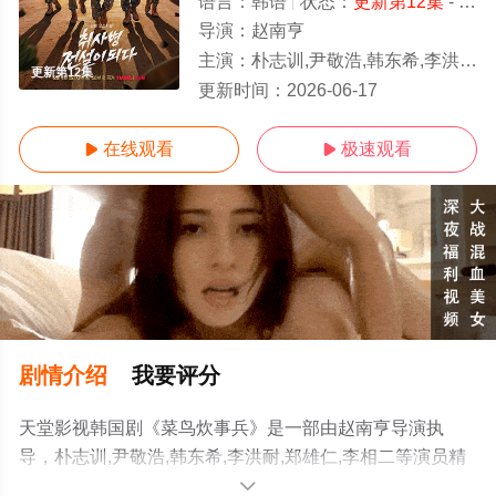
语言：
韩语
状态：
更新第12集
- 免费在线观看
导演：
赵南亨
主演：
朴志训,尹敬浩,韩东希,李洪耐,郑雄仁,李相二
更新第12集
更新时间：
2026-06-17
在线观看
极速观看


剧情介绍
我要评分
天堂影视韩国剧《菜鸟炊事兵》是一部由赵南亨导演执
导，朴志训,尹敬浩,韩东希,李洪耐,郑雄仁,李相二等演员精
彩演绎的韩国电视剧，免费观看高清无删减完整版电视剧
