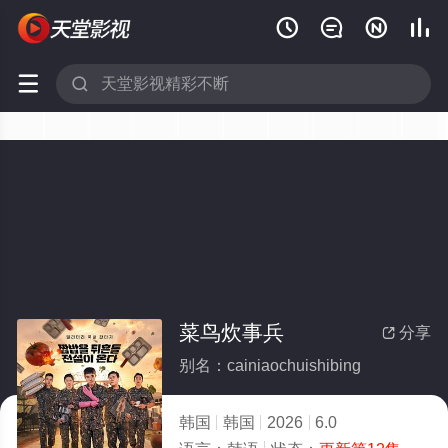






菜鸟炊事兵
分享

别名：cainiaochuishibing
韩国
韩国
2026
6.0