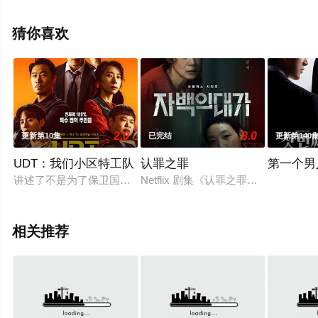
全集就上天堂电影网，更多相关信息可移步至豆瓣电视
剧、电视猫或剧情网等平台了解。
猜你喜欢
2.0
8.0
更新第10集
已完结
更新第140
UDT：我们小区特工队
认罪之罪
第一个男
讲述了不是为了保卫国家，更不关心地球和平，只为了家人和小
Netflix 剧集《认罪之罪》是一
相关推荐