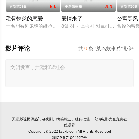
6.0
3.0
更新第08集
更新第06集
更新第10集
毛骨悚然的恋爱
爱情来了
公寓黑风
一名能看见鬼魂的继承人与一名王牌检察官发现只要轻轻一碰，
8일 하니 소속사 써브라임 측은 OSEN
曾经的帮
影片评论
共
0
条 “菜鸟炊事兵” 影评
天堂影视
提供热门电视剧、搞笑综艺、经典动漫、高清电影大全免费在
线观看
Copyright © 2022 kscxb.com All Rights Reserved
浙ICP备71064927号