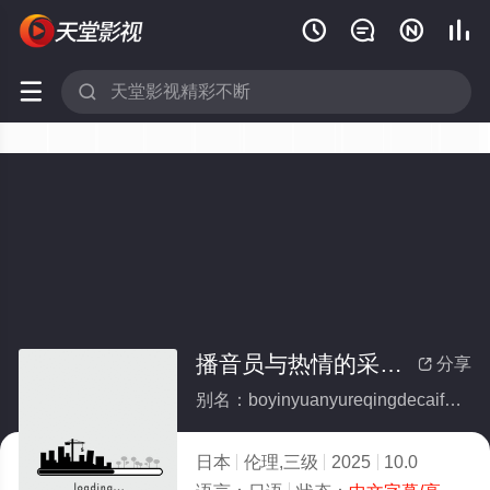






播音员与热情的采访（前地方台播音员突然转会：NTR温泉外景）
分享

别名：boyinyuanyureqingdecaifangqiandifangtaiboyinyuanturanzhuanhuiNTRwenquanwaijing
日本
伦理,三级
2025
10.0