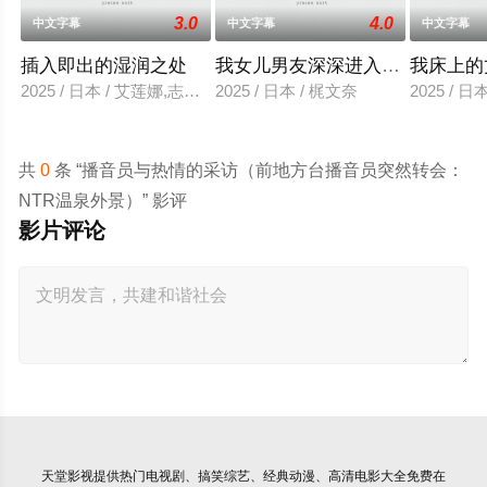
3.0
4.0
中文字幕
中文字幕
中文字幕
插入即出的湿润之处
我女儿男友深深进入我的身体
我床上的
2025 / 日本 / 艾莲娜,志美健
2025 / 日本 / 梶文奈
2025 / 
共
0
条 “播音员与热情的采访（前地方台播音员突然转会：
NTR温泉外景）” 影评
影片评论
天堂影视
提供热门电视剧、搞笑综艺、经典动漫、高清电影大全免费在