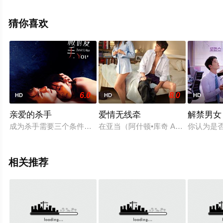
无删减完整版电影大全就上天堂电影网，更多相关信息可
移步至豆瓣电影、电视猫或剧情网等平台了解。
猜你喜欢
6.0
8.0
HD
HD
HD
亲爱的杀手
爱情无线牵
解禁男女
成为杀手需要三个条件：一个委托，一个目标，一个报酬。单亲
在亚当（阿什顿•库奇 Ashton Kutch
你认为是
相关推荐