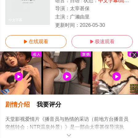
语言：
日语
状态：
中文字幕/高清
- 
导演：
太宰甚保
主演：
广濑由里
中文字幕
更新时间：
2026-05-30
在线观看
极速观看


剧情介绍
我要评分
天堂影视爱情片《播音员与热情的采访（前地方台播音员
突然转会：NTR温泉外景）》是一部由太宰甚保导演执
导，广濑由里等演员精彩演绎的日本电影，免费观看高清
