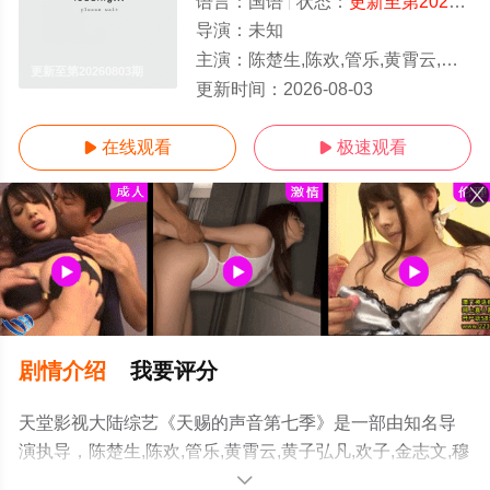
语言：
国语
状态：
更新至第20260803期
导演：
未知
主演：
陈楚生,陈欢,管乐,黄霄云,黄子弘凡,欢子,金志文,穆祉丞,欧阳娜娜,孙楠,王铮亮,杨丞琳,周笔畅,郁可唯,姚晓棠,岳云鹏
更新至第20260803期
更新时间：
2026-08-03
在线观看
极速观看


剧情介绍
我要评分
天堂影视大陆综艺《天赐的声音第七季》是一部由知名导
演执导，陈楚生,陈欢,管乐,黄霄云,黄子弘凡,欢子,金志文,穆
祉丞,欧阳娜娜,孙楠,王铮亮,杨丞琳,周笔畅,郁可唯,姚晓棠,
