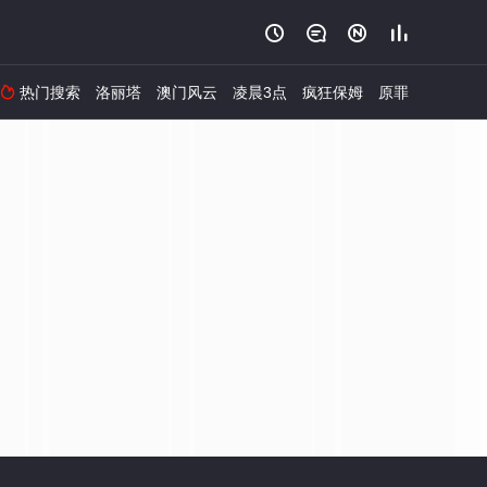




热门搜索
洛丽塔
澳门风云
凌晨3点
疯狂保姆
原罪
