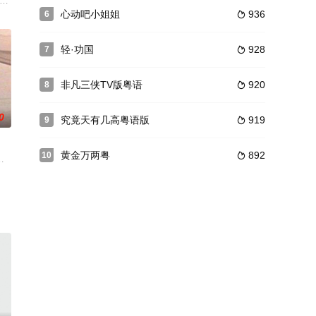
满戏剧性，发人深省。七十
TVB电视剧奋斗事。徐承熙（周润发）为船厂少东，刚从外国
脑癌后一直昏迷，程至美（吴启华 饰）一直守候照顾。至美的用情专一深深感动了
心动吧小姐姐
936
6

轻·功国
928
7

非凡三侠TV版粤语
920
8

0
究竟天有几高粤语版
919
9

黄金万两粤
892
10

年（林嘉华），彼此一见如
一对父母对子女相继误入歧途，所表现出的痛心、包容和宽恕，最
年出品公司:香港丽的电视制片地区:香港首播时间:1979年5月导演:李惠民、范秀