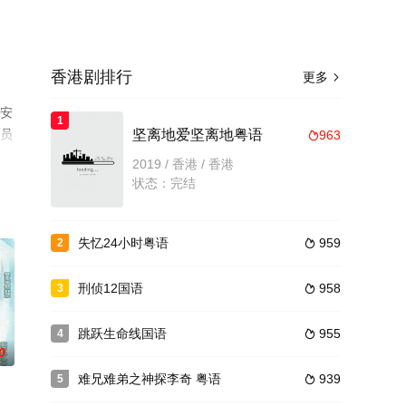
香港剧排行
更多

贝安
1
演员
坚离地爱坚离地粤语
963

网等
2019 / 香港 / 香港
状态：完结
失忆24小时粤语
959
2

刑侦12国语
958
3

跳跃生命线国语
955
4

0
难兄难弟之神探李奇 粤语
939
5
