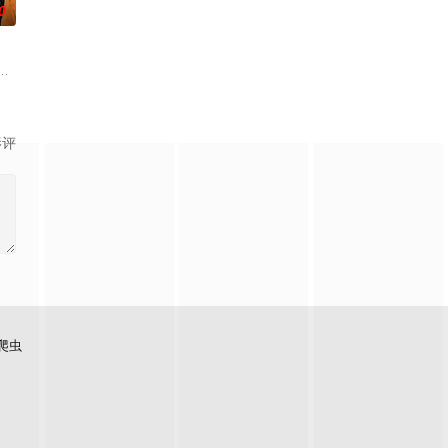
0
的冷暖唏嘘。《老表，你好
震，废其武功，将他送往无我岛教化。皇极神算姚康节算出横必会
清统治红花会总航主于万亭偷入禁宫告以乾隆（郑少秋）本乃汉人之身世乾隆
影评
爬虫