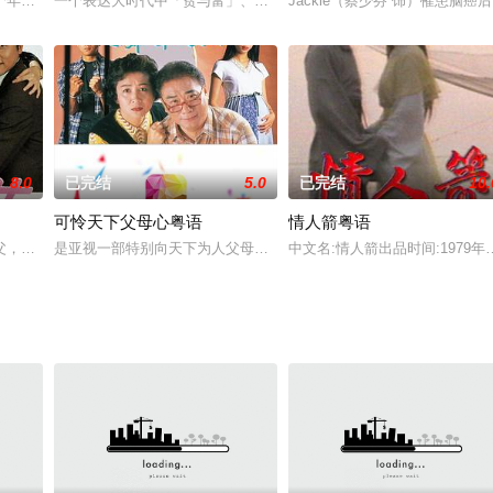
重回警队。在曾经的好友兼搭档米安定（苗侨伟 饰）的帮助下，石
个年青人如何经不起一朝富贵的考验，终于沦为流氓，令亲人痛心失望。剧情充
一个表达大时代中「贫与富」、「新与旧」、「正与邪」的冲突的故 
Jackie（蔡少芬 饰）罹患
8.0
已完结
5.0
已完结
10.
可怜天下父母心粤语
情人箭粤语
面包铺夥计陈华（邓浩光饰）先後邂逅马荣（林立洋饰）及王家明（王
父，生长于渔村，与少女采云（周秀兰）青梅竹马。偶然机会，结识富家子郭英
是亚视一部特别向天下为人父母者致敬的家庭伦理写实剧。通过剧中
中文名:情人箭出品时间:1979