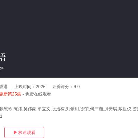
语
yu
香港
上映时间：
2026
豆瓣评分：
9.0
更新第25集
- 免费在线观看
赖慰玲,陈炜,吴伟豪,单立文,阮浩棕,刘佩玥,徐荣,何沛珈,贝安琪,戴祖仪,游
01
极速观看
