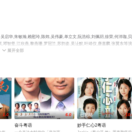
,朱敏瀚,赖慰玲,陈炜,吴伟豪,单立文,阮浩棕,刘佩玥,徐荣,何沛珈,
琪,邓智坚,江欣燕,黎燕珊,罗冠兰,苏韵姿,吴沚默,叶靖仪,唐嘉麟,张翼东等
展开全部
全集就上天堂电影网，更多相关信息可移步至豆瓣电视剧、电视猫或剧情

1.0
更新第80集
6.0
已完结
10.
奋斗粤语
妙手仁心2粤语