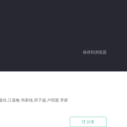
保存到浏览器
嘉欣,江嘉敏,韦家雄,郑子诚,卢宛茵,李家
分享
