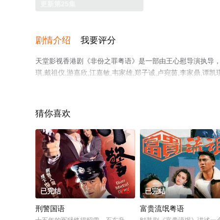
更新第25集
剧情介绍
我要评分
天堂影视香港剧《非份之罪粤语》是一部由王心慰导演执导，吴启华
琪,戴祖仪,游嘉欣,江嘉敏,韦家雄,郑子诚,卢宛茵,李家鼎,谭凯
精彩演绎的香港电视剧，免费观看高清无删减完整版电视剧
平台了解。
猜你喜欢
已完结
1.0
已完结
刑警国语
富贵流氓粤语