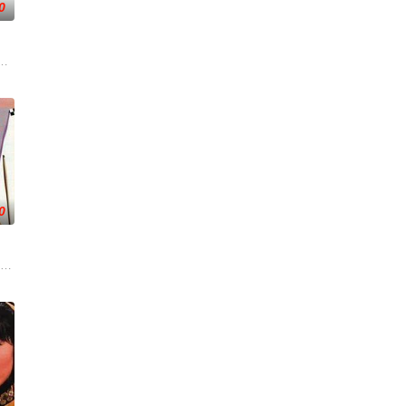
0
之想被無限放大，一不經意
錢與權勢、追求不屬於自己的愛，非份之想被無限放大，一不經意
公和她唯一的閨蜜的姦情，慘遭兩人狠下毒手。坎坷的她竟然「死而復生」，
0
,李君妍,陈嘉辉,李启杰
马浚伟 饰）救于曹丕（陈豪 饰）的剑下。甄宓是出了名的才
婚多年，育有三个儿子：天泽（莫家尧 饰）、天恩（马德钟 饰）和天平（黄家