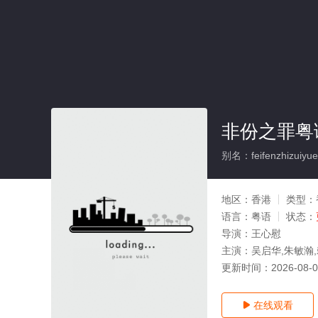
非份之罪粤
别名：feifenzhizuiyue
地区：
香港
类型：
语言：
粤语
状态：
导演：
王心慰
主演：
吴启华,朱敏瀚,
更新时间：
2026-08-
在线观看
