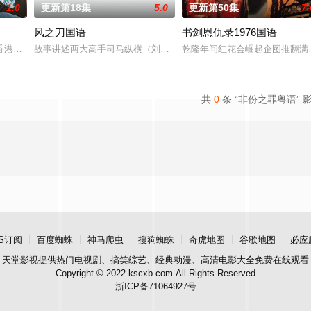
1.0
更新第18集
5.0
更新第50集
7.
风之刀国语
书剑恩仇录1976国语
仇。荣添（罗嘉良 饰）、志强（郭晋安 饰）和文彪（陈锦鸿 饰
香港风味的场景，以喜剧形式展现左邻右里间的嬉笑怒骂，从而体现出香港社会
故事讲述两大高手司马纵横（刘江）与洪震（罗乐林）决战，横打败
乾隆年间红花会崛起企图推翻满
共
0
条 “非份之罪粤语” 
S订阅
百度蜘蛛
神马爬虫
搜狗蜘蛛
奇虎地图
谷歌地图
必应
天堂影视
提供热门电视剧、搞笑综艺、经典动漫、高清电影大全免费在线观看
Copyright © 2022 kscxb.com All Rights Reserved
浙ICP备71064927号