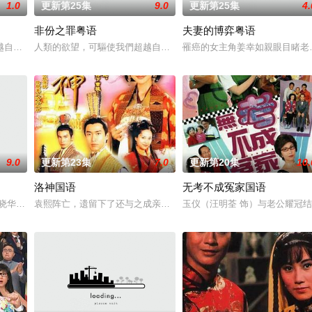
1.0
更新第25集
9.0
更新第25集
4.
非份之罪粤语
夫妻的博弈粤语
愛．回家之開心速遞》，「過往的處境劇都是以家庭為主，今次當然不
越自我，然而，當欲望失控，過份貪圖金錢與權勢、追求不屬於自己的愛，非份
人類的欲望，可驅使我們超越自我，然而，當欲望失控，過份貪圖金
罹癌的女主角姜幸如親眼目睹老
9.0
更新第23集
7.0
更新第20集
10.
洛神国语
无考不成冤家国语
兩人狠下毒手。坎坷的她竟然「死而復生」，奇迹地回到五年前⋯獲得
沛,陈晓华,吴业坤,曹永廉,林漪娸,麦秋成,李成昌,黎燕珊,杨玉梅,郑启泰,于洋,甄咏珊
袁熙阵亡，遗留下了还与之成亲的甄宓（蔡少芬 饰），意外为曹植（
玉仪（汪明荃 饰）与老公耀冠结