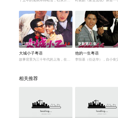
十五年的冤狱终得昭雪，石东升（黄日华 饰）出狱后不久即要求
时装剧《富贵流氓》讲述一
已完结
1.0
更新第11集
大城小子粤语
他的一生粤语
故事背景为三十年代的上海，在这个当时著名的冒险家乐园内，
李恒基（任达华），自小丧
相关推荐