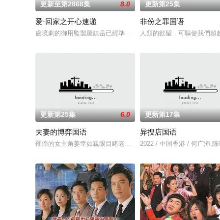
更新至第2868集
8.0
更新第25集
爱·回家之开心速递
非份之罪国语
處境劇的御用監製羅鎮岳已經準備開拍新一套處境劇，暫定叫《
人類的欲望，可驅使我們超
更新第25集
6.0
更新第17集
夫妻的博弈国语
异搜店国语
罹癌的女主角姜幸如親眼目睹老公和她唯一的閨蜜的姦情，慘遭
2022 / 中国香港 / 何广