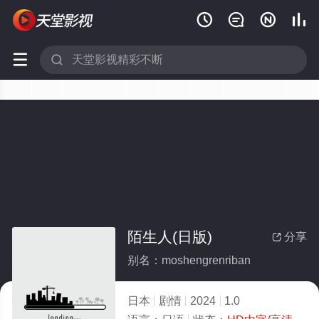






陌生人(日版)
分享

别名：moshengrenriban
日本
剧情
2024
1.0