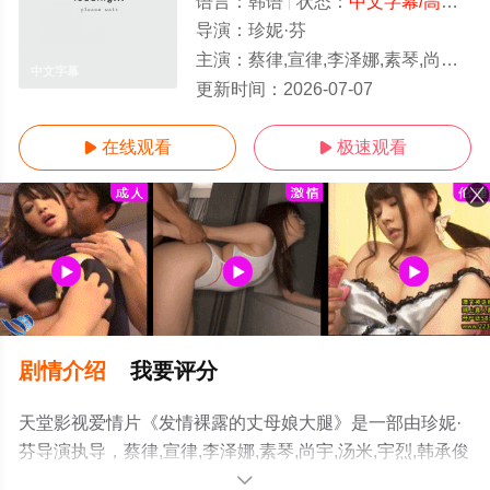
语言：
韩语
状态：
中文字幕/高清
- 
导演：
珍妮·芬
主演：
蔡律,宣律,李泽娜,素琴,尚宇,汤米,宇烈,韩承俊
中文字幕
更新时间：
2026-07-07
在线观看
极速观看


剧情介绍
我要评分
天堂影视爱情片《发情裸露的丈母娘大腿》是一部由珍妮·
芬导演执导，蔡律,宣律,李泽娜,素琴,尚宇,汤米,宇烈,韩承俊
等演员精彩演绎的韩国电影，免费观看高清无删减完整版
