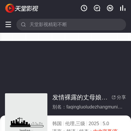






发情裸露的丈母娘大腿
分享

别名：faqingluoludezhangmuniangdatui
韩国
伦理,三级
2025
5.0