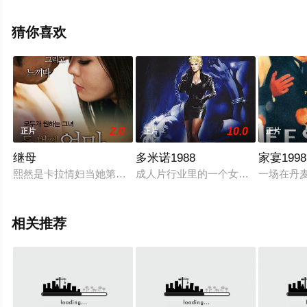
电影大全就上天堂电影网，更多相关信息可移步至豆瓣电
影、电视猫或剧情网等平台了解。
猜你喜欢
2.0
10.0
正片
正片
正片
继母
多米诺1988
家宴1998
熙然是卡拉情妇当她第一次遇到世民通过婚姻咨询有限公司。他
成人片行业里的一个女孩带着一只宝石龟去旅行
一场在丹
相关推荐