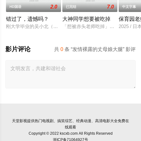
2.0
7.0
HD国语
已完结
中文字幕
错过了，遗憾吗？
大神同学想要被吃掉
保育园老
刚大学毕业的吴小北（庄达菲 饰）被初恋男友李天昊（周澄奧 
「想被赤头老师吃掉」被大街小巷中
2025 / 
影片评论
共
0
条 “发情裸露的丈母娘大腿” 影评
天堂影视
提供热门电视剧、搞笑综艺、经典动漫、高清电影大全免费在
线观看
Copyright © 2022 kscxb.com All Rights Reserved
浙ICP备71064927号