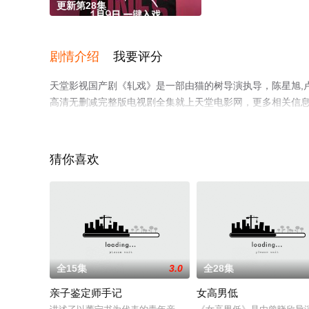
更新第28集
剧情介绍
我要评分
天堂影视国产剧《轧戏》是一部由猫的树导演执导，陈星旭,卢
高清无删减完整版电视剧全集就上天堂电影网，更多相关信
猜你喜欢
全15集
3.0
全28集
亲子鉴定师手记
女高男低