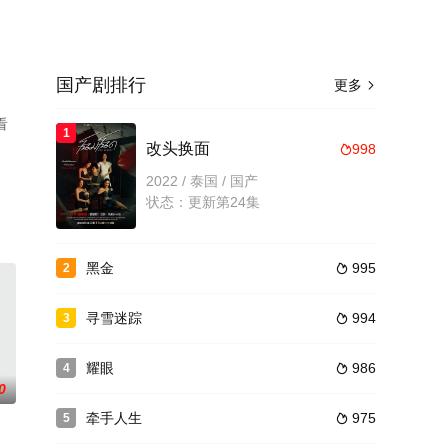
国产剧排行
更多

看
1
改头换面
998

2022 / 泰国 / 国产
状态：更新第24集
黑金
995
2

寻雪迷踪
994
3

耀眼
986
4

0
牵手人生
975
5
