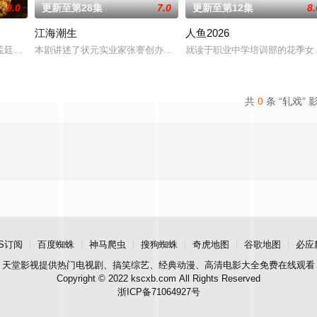
9.0
更新至第28集
7.0
更新至第12集
8.
江海潮生
人鱼2026
“江逾白，我喜欢你，哲学和生物学意义上的喜欢。”那个夜晚，他
孟廷辉，大平王朝有史以来个以女子进士科三元及第入翰林院的奇女子。十年前
本剧讲述了状元实业家张謇创办大生企业，实业报国的故事。甲午战
就读于职业中学培训部的花季女
共
0
条 “轧戏” 
S订阅
百度蜘蛛
神马爬虫
搜狗蜘蛛
奇虎地图
谷歌地图
必应
天堂影视
提供热门电视剧、搞笑综艺、经典动漫、高清电影大全免费在线观看
Copyright © 2022 kscxb.com All Rights Reserved
浙ICP备71064927号