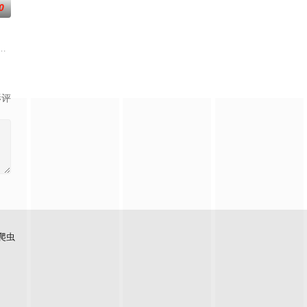
0
的她被他从死人堆里救出来
争后，国家蒙羞，张謇虽高中状元，却渴望寻求强国之路。他毅然
生苏琳（黄杨钿甜 饰），虽自小被父母忽视，在艰苦环境中长大，但她始终刻
影评
爬虫