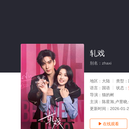
轧戏
别名：zhaxi
地区：
大陆
类型：
语言：
国语
状态：
导演：
猫的树
主演：
陈星旭,卢昱晓,
更新时间：
2026-01-
在线观看
