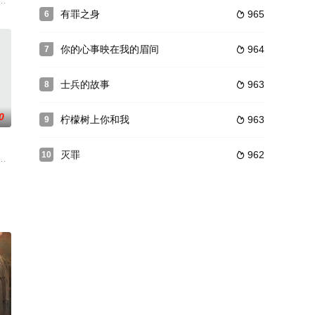
李远山是城关区接
 工作，回身投身建设自己的家乡，而 他的同学付茂也离开城
铺少爷赵大旗在机缘巧合之下参加了新四军，从一个桀骜不羁的草莽英雄成长
有罪之身
965
6

你的心事映在我的眉间
964
7

士兵的故事
963
8

0
柠檬树上你和我
963
9

灭罪
962
10

。弘皙将李家罪产藏匿于
不看好这个只有较好容貌的准儿媳，因此替儿子定下邻村的姑娘
部陕西文投艺达投资有限公司、腾讯视频联合出品大型魔幻网络巨制，聊宅：