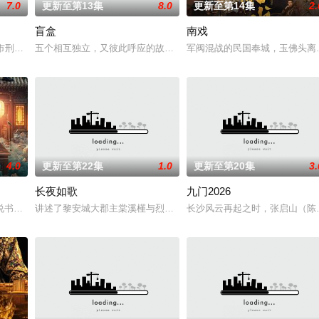
7.0
更新至第13集
8.0
更新至第14集
2.
盲盒
南戏
女奚圆（姜贞羽 饰）因意外踏入玄机界，继而卷入虎云国内乱的漩
河市刑侦支队在无普及监控、无DNA鉴定技术的支持下，通过摸排、勘查等传统
五个相互独立，又彼此呼应的故事——用一场精心策划的“夏令营”完成
军阀混战的民国奉城，玉佛头离
4.0
更新至第22集
1.0
更新至第20集
3.
长夜如歌
九门2026
书班子，偶遇“白天人住屋，晚上鬼占房”的阴阳宅，江淮被掳走配“阴婚”。他
讲述了黎安城大郡主棠溪槿与烈云峥之间曲折动人的情感，以及他们
长沙风云再起之时，张启山（陈