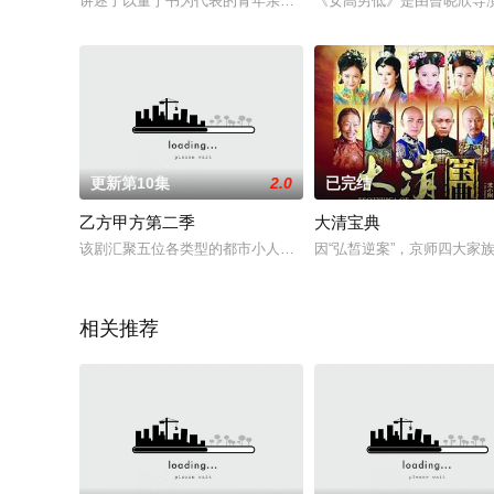
讲述了以董宁书为代表的青年亲子鉴定师们，面对一个个来进行
《女高男低》是由曾晓欣导演
更新第10集
2.0
已完结
乙方甲方第二季
大清宝典
该剧汇聚五位各类型的都市小人物，屌丝男小米、性感御姐张倩
因“弘皙逆案”，京师四大
相关推荐