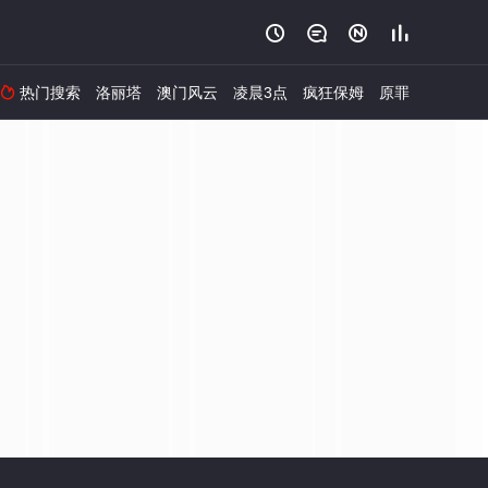




热门搜索
洛丽塔
澳门风云
凌晨3点
疯狂保姆
原罪
