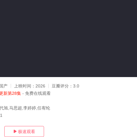
国产
上映时间：
2026
豆瓣评分：
3.0
更新第28集
- 免费在线观看
代旭,马思超,李婷婷,任宥纶
21
极速观看
