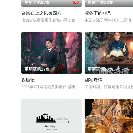
更新至第08集
5.0
更新至第20集
吾凰在上之凤御四方
凛冬下的罪恶
改编自快看漫画作者嗷小泽的独家连载漫画《吾凰在上》。现代少
本剧讲述了90年代末，怒
更新至第17集
1.0
更新至第16集
夜语记
幽宅奇谭
2025年7月网络剧备案当代 都市 海南越酷文化传媒有限公司
民国时期，江淮与迅哥组成说