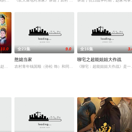
亲子鉴定的家庭，在一个个充满狗血的案例中破译温情，在小小的亲子
的大陆都市类电视剧，共27集，于2008年上映。2005年，沿海地区平海市。
《欢天喜地对亲家》讲述了农村 姑娘王悦美研究生毕业后放弃城里的
讲述了抗日战争时期，赵家马掌
10.0
全23集
9.0
全16集
3.
憨媳当家
聊宅之超能姐姐大作战
、大忽悠、经常帮倒忙的大壮、自然萌程程，他们组成屌丝五人组，在
家族赵、王、李、薛涉及其中。李家首被抄家籍没，赵頫父子谒见弘皙，请援李家
农村青年钱国顺（孙松 饰）和同村女青年谷新月两情相悦，但钱父并
《聊宅：超能姐姐大作战》是一