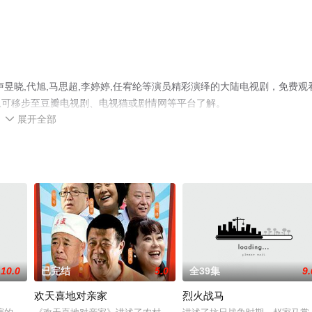
昱晓,代旭,马思超,李婷婷,任宥纶等演员精彩演绎的大陆电视剧，免费观
息可移步至豆瓣电视剧、电视猫或剧情网等平台了解。
展开全部

10.0
已完结
5.0
全39集
9.
欢天喜地对亲家
烈火战马