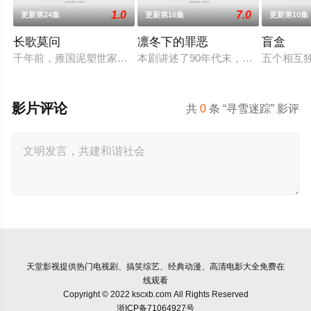
1.0
7.0
更新第24集
更新第16集
更新第10集
长歌莫问
凛冬下的罪恶
盲盒
千年前，雍国泥塑世家楚门因进贡的“十二生肖”离奇流血炸裂，
本剧讲述了90年代末，怒河市刑侦支
五个相互
影片评论
共
0
条 “寻雪迷踪” 影评
天堂影视
提供热门电视剧、搞笑综艺、经典动漫、高清电影大全免费在
线观看
Copyright © 2022 kscxb.com All Rights Reserved
浙ICP备71064927号