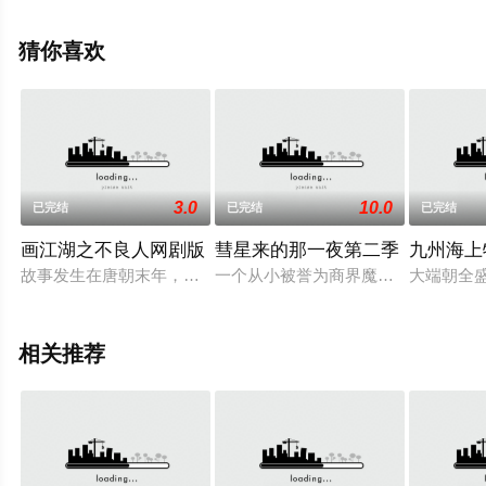
全集就上天堂电影网，更多相关信息可移步至豆瓣电视
剧、电视猫或剧情网等平台了解。
猜你喜欢
3.0
10.0
已完结
已完结
已完结
画江湖之不良人网剧版
彗星来的那一夜第二季
九州海上
故事发生在唐朝末年，心存歹念的朱温兵变造反，企图谋权篡位
一个从小被誉为商界魔童，酷炫吊炸天
大端朝全
相关推荐