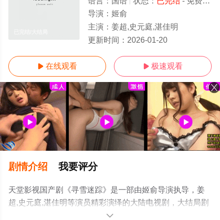
语言：
国语
状态：
已完结
- 免费在线观看
导演：
姬俞
主演：
姜超,史元庭,湛佳明
已完结/大结局
更新时间：
2026-01-20
在线观看
极速观看


剧情介绍
我要评分
天堂影视国产剧《寻雪迷踪》是一部由姬俞导演执导，姜
超,史元庭,湛佳明等演员精彩演绎的大陆电视剧，大结局剧
情已揭晓（已完结），免费观看高清无删减完整版电视剧
