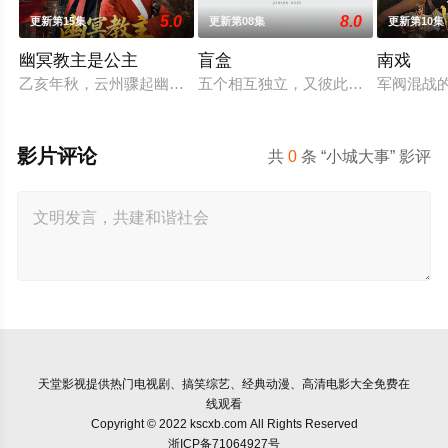
5.0
8.0
更新第15集
更新第08集
更新第10集
幽冥教主是公主
盲盒
南戏
乙亥年秋，云州骤起幽冥教，教主独孤晴专杀薄情负心德行有亏
五个相互独立，又彼此呼应的故事——
军阀混战
影片评论
共
0
条 “小城大事” 影评
天堂影视
提供热门电视剧、搞笑综艺、经典动漫、高清电影大全免费在
线观看
Copyright © 2022 kscxb.com All Rights Reserved
浙ICP备71064927号