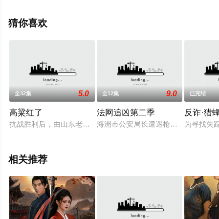
尔,陈法蓉,罗二羊,郭广平,张晔子,韩昊霖,王建国,贾景晖,傅
迦,刘亭作,李溪芮,刘桦,王姬,等演员精彩演绎的大陆电视
猜你喜欢
剧，免费观看高清无删减完整版电视剧全集就上天堂电影
网，更多相关信息可移步至豆瓣电视剧、电视猫或剧情网
等平台了解。
5.0
9.0
全32集
全12集
已完结
高粱红了
法网追凶第二季
反诈·猎
抗战胜利后，由山东老区组建的四连护送工作队开赴南满塔河地
海洲市公安局长遭遇枪击昏迷不醒，
为寻找失
相关推荐