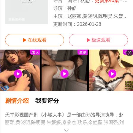
语言：
国语
状态：
更新第40集
- 免费在线观看
导演：
孙皓
主演：
赵丽颖,黄晓明,陈明昊,朱媛媛,秦俊杰,耿乐,余皑磊,张国强,刘威葳,李九霄,张维伊,王伊瑶,董可飞,朱超艺,陈昊明,刘巴特尔,陈法蓉,
更新第40集
更新时间：
2026-01-28
在线观看
极速观看


剧情介绍
我要评分
天堂影视国产剧《小城大事》是一部由孙皓导演执导，赵
丽颖,黄晓明,陈明昊,朱媛媛,秦俊杰,耿乐,余皑磊,张国强,刘
威葳,李九霄,张维伊,王伊瑶,董可飞,朱超艺,陈昊明,刘巴特
