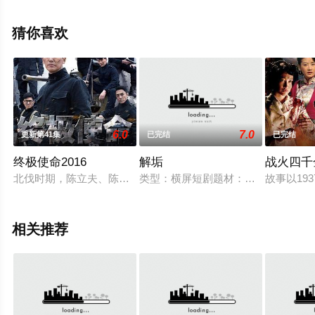
集就上天堂电影网，更多相关信息可移步至豆瓣电视剧、
电视猫或剧情网等平台了解。
猜你喜欢
6.0
7.0
更新第41集
已完结
已完结
终极使命2016
解垢
战火四千
北伐时期，陈立夫、陈果夫兄弟秘密成立了名为“中央俱乐部”的团
类型：横屏短剧题材：悬疑、耽美平
故事以1
相关推荐