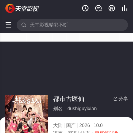






都市古医仙
分享

别名：dushiguyixian
大陆
国产
2026
10.0