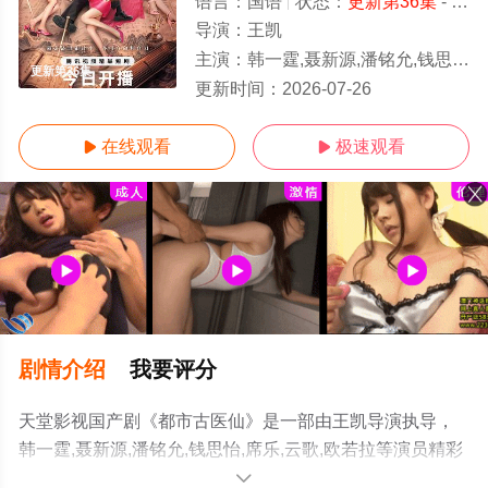
语言：
国语
状态：
更新第36集
- 免费在线观看
导演：
王凯
主演：
韩一霆,聂新源,潘铭允,钱思怡,席乐,云歌,欧若拉
更新第36集
更新时间：
2026-07-26
在线观看
极速观看


剧情介绍
我要评分
天堂影视国产剧《都市古医仙》是一部由王凯导演执导，
韩一霆,聂新源,潘铭允,钱思怡,席乐,云歌,欧若拉等演员精彩
演绎的大陆电视剧，免费观看高清无删减完整版电视剧全
