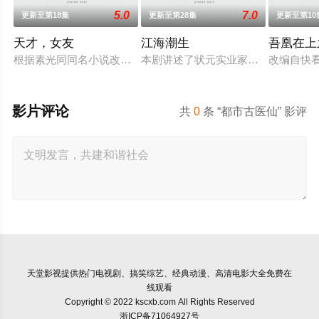
5.0
7.0
更新至第18集
更新至第28集
更新至第10
天才，女友
江海潮生
吾凰在上
根据素光同同名小说改编。江逾白长大以后，林知夏忽然对他说：
本剧讲述了状元实业家张謇创办大生
改编自快
影片评论
共
0
条 “都市古医仙” 影评
天堂影视
提供热门电视剧、搞笑综艺、经典动漫、高清电影大全免费在
线观看
Copyright © 2022 kscxb.com All Rights Reserved
浙ICP备71064927号