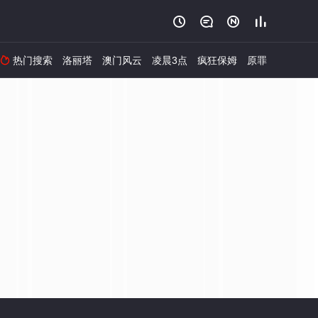




热门搜索
洛丽塔
澳门风云
凌晨3点
疯狂保姆
原罪
