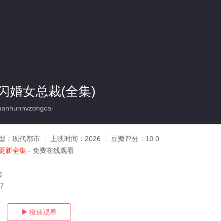
闪婚女总裁(全集)
hanhunnvzongcai
型：
现代都市
上映时间：
2026
豆瓣评分：
10.0
更新全集
- 免费在线观看
如
17
极速观看
