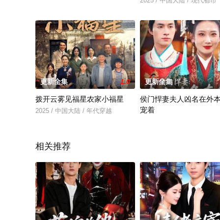
2025 / 中国大陆 / 现代都市
更新全集
1.0
更新全集
拨开云雾见福星农家小福星
侯门悍妻夫人凶名在外
宠着
2025 / 中国大陆 / 年代穿越
2025 / 中国大陆 / 古装仙侠
相关推荐