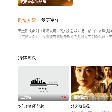
更新全集/大结局
剧情介绍
我要评分
天堂影视爽剧《开局被甩，闪婚女总裁》是一部由知名导演
（更新全集），免费观看高清无删减完整版电视剧全集就上
解。
猜你喜欢
已完结
1.0
更新全集
农门弃妇不好惹
烽火嗅蔷薇