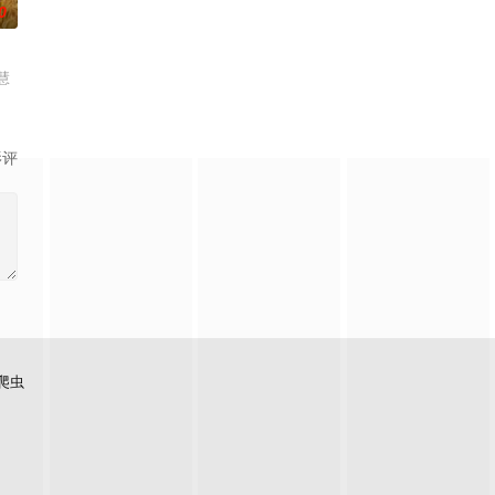
0
慧
影评
爬虫