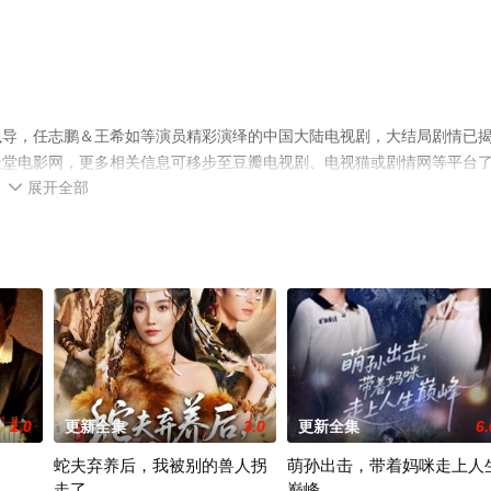
执导，任志鹏＆王希如等演员精彩演绎的中国大陆电视剧，大结局剧情已
天堂电影网，更多相关信息可移步至豆瓣电视剧、电视猫或剧情网等平台
展开全部

1.0
更新全集
3.0
更新全集
6.
蛇夫弃养后，我被别的兽人拐
萌孙出击，带着妈咪走上人
走了
巅峰