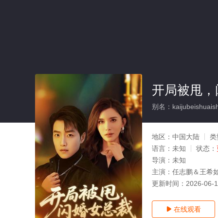
开局被甩，
别名：kaijubeishuais
地区：
中国大陆
类
语言：
未知
状态：
导演：
未知
主演：
任志鹏＆王希
更新时间：
2026-06-
在线观看
