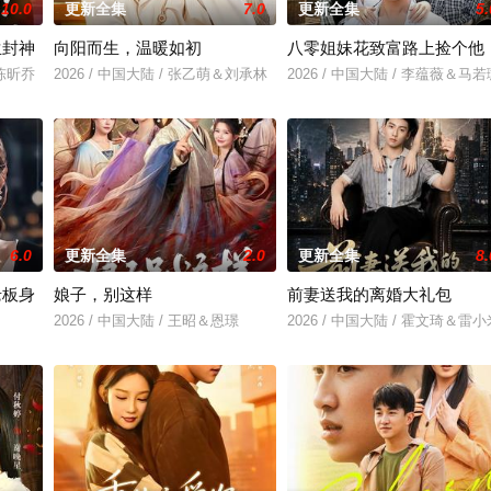
10.0
更新全集
7.0
更新全集
5.
生封神
向阳而生，温暖如初
八零姐妹花致富路上捡个他
＆陈昕乔
2026 / 中国大陆 / 张乙萌＆刘承林
2026 / 中国大陆 / 李蕴薇＆马若
6.0
更新全集
2.0
更新全集
8.
老板身
娘子，别这样
前妻送我的离婚大礼包
2026 / 中国大陆 / 王昭＆恩璟
2026 / 中国大陆 / 霍文琦＆雷小
＆刘亚倩