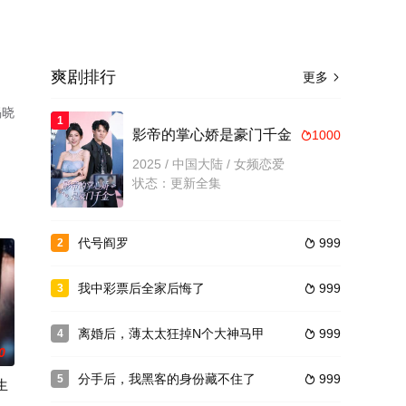
爽剧排行
更多

揭晓
1
了
影帝的掌心娇是豪门千金
1000

2025 / 中国大陆 / 女频恋爱
状态：更新全集
代号阎罗
999
2

我中彩票后全家后悔了
999
3

离婚后，薄太太狂掉N个大神马甲
999
4

0
分手后，我黑客的身份藏不住了
999
5

生