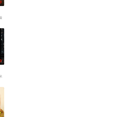
0
璇
0
米