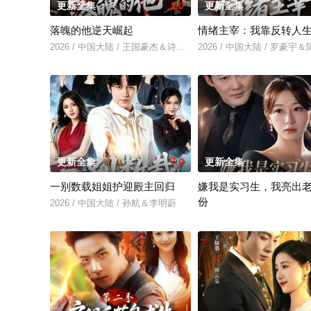
更新全集
1.0
更新全集
落魄的他逆天崛起
情绪主宰：我靠反转人
2026 / 中国大陆 / 王国豪杰＆诗语＆梁辰羽
2026 / 中国大陆 / 罗豪宇
更新全集
7.0
更新全集
一别数载姐姐护迎殿主回归
嫌我是实习生，我亮出
份
2026 / 中国大陆 / 孙航＆李明蔚
2026 / 中国大陆 / 沈鸿运