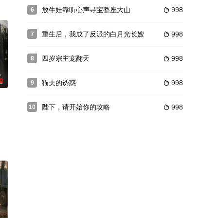
放牛娃靠听心声寻宝整座大山
998
6

重生后，我成了反派的白月光长嫂
998
7

四岁宗主宠翻天
998
8

0
猫夫的诱惑
998
9

陛下，请开始你的攻略
998
10
