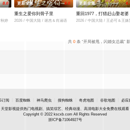
8.0
更新全集
8.0
更新全集
6.
重生之爱你到骨子里
重回1977，打猎赶山娶老婆
&付秋婷
2026 / 中国大陆 / 谢杰＆肖涵语
2026 / 中国大陆 / 王必可＆王姝
共
0
条 “开局被甩，闪婚女总裁” 
S订阅
百度蜘蛛
神马爬虫
搜狗蜘蛛
奇虎地图
谷歌地图
必应
天堂影视
提供热门电视剧、搞笑综艺、经典动漫、高清电影大全免费在线观看
Copyright © 2022 kscxb.com All Rights Reserved
浙ICP备71064927号