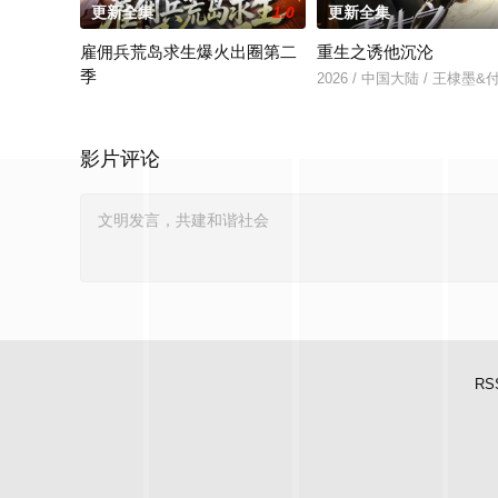
更新全集
1.0
更新全集
雇佣兵荒岛求生爆火出圈第二
重生之诱他沉沦
季
2026 / 中国大陆 / 王棣墨
2026 / 中国大陆 / 孔奇力＆修雨秀＆王锦茵
影片评论
RS