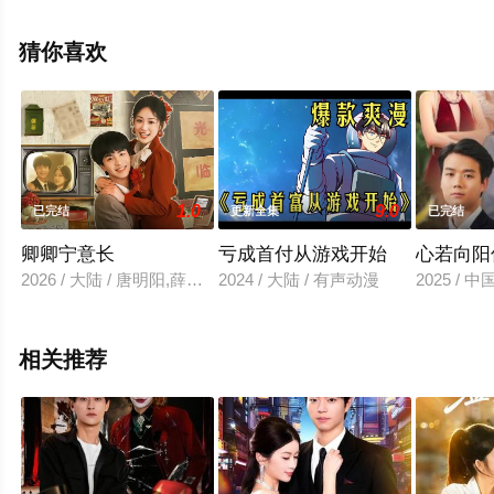
减完整版电视剧全集就上天堂电影网，更多相关信息可移
步至豆瓣电视剧、电视猫或剧情网等平台了解。
猜你喜欢
1.0
9.0
已完结
更新全集
已完结
卿卿宁意长
亏成首付从游戏开始
心若向阳
2026 / 大陆 / 唐明阳,薛琪慧
2024 / 大陆 / 有声动漫
2025 / 
相关推荐