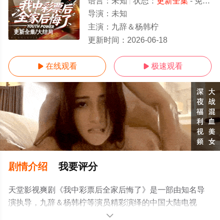
语言：
未知
状态：
更新全集
- 免费在线观看
导演：
未知
主演：
九辞＆杨韩柠
更新全集/大结局
更新时间：
2026-06-18
在线观看
极速观看


剧情介绍
我要评分
天堂影视爽剧《我中彩票后全家后悔了》是一部由知名导
演执导，九辞＆杨韩柠等演员精彩演绎的中国大陆电视
剧，大结局剧情已揭晓（更新全集），免费观看高清无删
