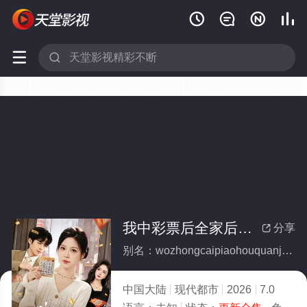






我中彩票后全家后悔了(全集)
分享

别名：wozhongcaipiaohouquanjiahouhuiliao
中国大陆
现代都市
2026
7.0