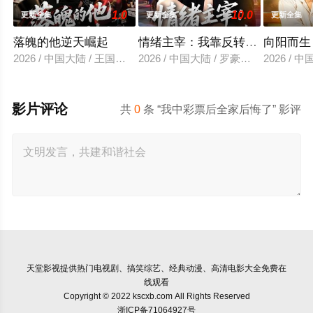
1.0
10.0
更新全集
更新全集
更新全集
落魄的他逆天崛起
情绪主宰：我靠反转人生封神
向阳而生
2026 / 中国大陆 / 王国豪杰＆诗语＆梁辰羽
2026 / 中国大陆 / 罗豪宇＆陈昕乔
2026 /
影片评论
共
0
条 “我中彩票后全家后悔了” 影评
天堂影视
提供热门电视剧、搞笑综艺、经典动漫、高清电影大全免费在
线观看
Copyright © 2022 kscxb.com All Rights Reserved
浙ICP备71064927号